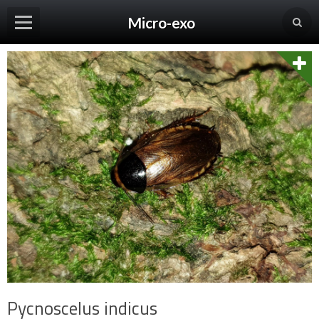
Micro-exo
Panier
0
Votre compte
Accueil
Boutique
Pycnoscelus indicus