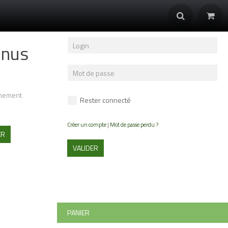
anus
nnement
Rester connecté
Créer un compte
|
Mot de passe perdu ?
ER
VALIDER
PANIER