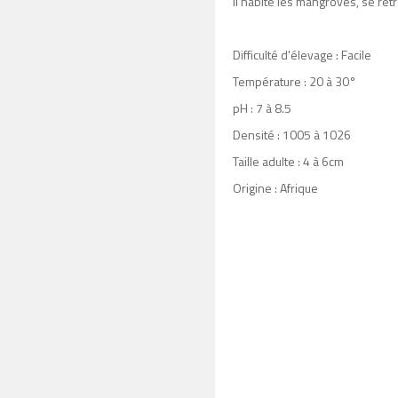
Il habite les mangroves, se re
Difficulté d'élevage : Facile
Température : 20 à 30°
pH : 7 à 8.5
Densité : 1005 à 1026
Taille adulte : 4 à 6cm
Origine : Afrique