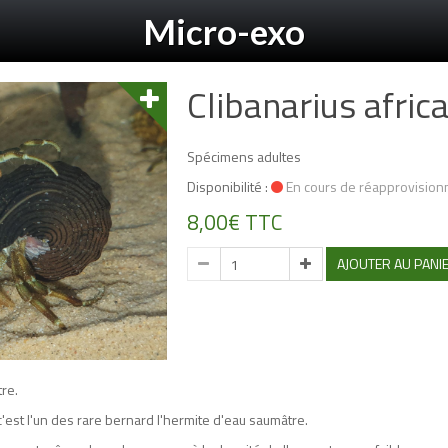
Micro-exo
Clibanarius afric
Spécimens adultes
Disponibilité :
En cours de réapprovisio
8,00€ TTC
AJOUTER AU PANI
re.
'est l'un des rare bernard l'hermite d'eau saumâtre.